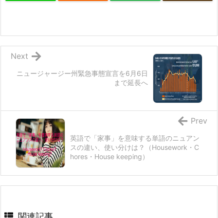
Next
ニュージャージー州緊急事態宣言を6月6日
まで延長へ
Prev
英語で「家事」を意味する単語のニュアン
スの違い、使い分けは？（Housework・C
hores・House keeping）
関連記事