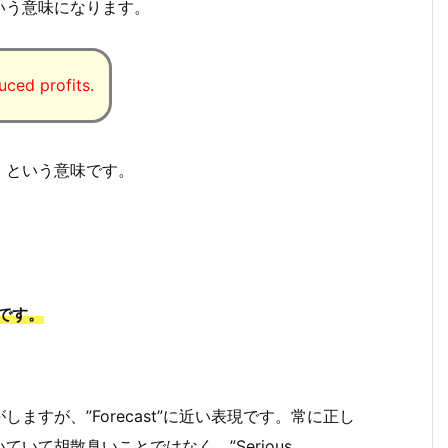
いう意味になります。
単語のニュアンスの違
英語で「いくつかの」を意味する単語のニュアン
ced profits.
・Look over・Re
違い、使い分けは？Some ・a couple of・Sever
l・a few・a dozen of・a number of
、という意味です。
味です。
すが、”Forecast”に近い表現です。常に正し
いて胡散臭いことではなく、”Serious