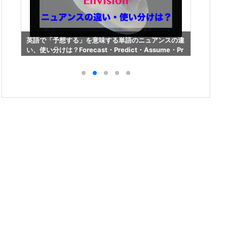
スの
英語で「予想する」を意味する単語のニュアンスの違
英語で
a
い、使い分けは？Forecast・Predict・Assume・Pr
い、使い分け
esume・Guess・Foresee・Envision
l・Vita