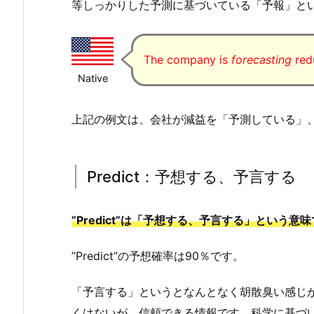
等しっかりした予測に基づいている「予報」と
なら」を意味する単語のニュアンスの違
英語で「確認する」を意味する
The company is
forecasting
redu
ecause・Since・As
い、使い分けは？Check・Review
Native
ad over・Confirm・Check out
上記の例文は、会社が減益を「予測している」
Predict：予想する、予言する
”Predict”は「予想する、予言する」という意
”Predict”の予想確率は90％です。
「予言する」というとなんとなく胡散臭い感じがしま
くはないが、信頼できる情報です。科学に基づいて