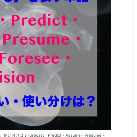
？Forecast・Predict・Assume・Presume・