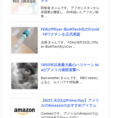
防衛省 きゃんです。 アフガニスタンから
米国軍が撤収し、20年続いたアフガン戦
争 ...
FDAがPfizer-BioNTech社のCovid
-19ワクチンを正式承認
点滴 きゃんです。 FDAが8月23日にPfiz
er-BioNTech社のCov ...
1850年以来最大級のハリケーン Id
aがアメリカ南部直撃へ
Bad weather きゃんです。 NBC newsに
よると、ルイジアナ州知事 ...
【6/21, 6/22はPrime Day】アメリ
カのAmazonのおすすめアイテム
Canteenです。 アメリカのAmazonでは
2021年6月21日から22日に ...